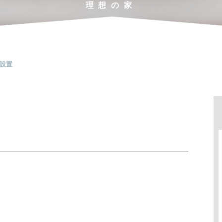
理想の家
設置