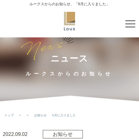
ルークスからのお知らせ、「9月に入りました」
t
o
g
g
l
ニュース
e
n
ルークスからのお知らせ
a
v
i
g
a
トップ
>
>
お知らせ
9月に入りました
t
i
o
2022.09.02
お知らせ