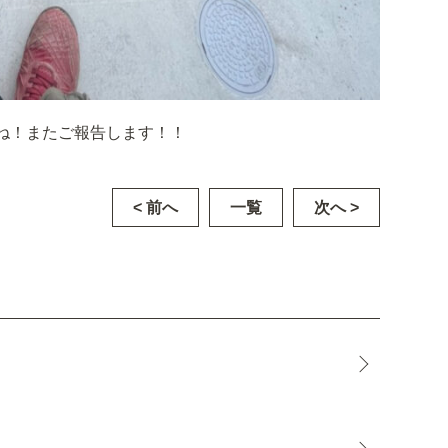
ね！またご報告します！！
< 前へ
一覧
次へ >