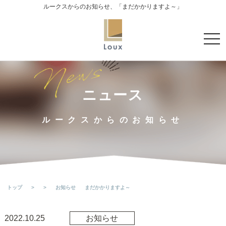
ルークスからのお知らせ、「まだかかりますよ～」
t
o
g
g
l
ニュース
e
n
ルークスからのお知らせ
a
v
i
g
a
トップ
>
>
お知らせ
まだかかりますよ～
t
i
o
2022.10.25
お知らせ