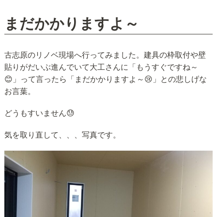
n
まだかかりますよ～
古志原のリノベ現場へ行ってみました。建具の枠取付や壁
貼りがだいぶ進んでいて大工さんに「もうすぐですね～
😊」って言ったら「まだかかりますよ～😢」との悲しげな
お言葉。
どうもすいません😓
気を取り直して、、、写真です。